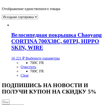
Отображение единственного товара
Велосипедная покрышка Chaoyang
CORTINA 700Х38C, 60TPI, HIPPO
SKIN, WIRE
Этот
16 221
₽
Выберите параметры
товар
700C FR
имеет
Очистить
несколько
700C FR
вариаций.
Clear
Опции
можно
ПОДПИШИСЬ НА НОВОСТИ И
выбрать
ПОЛУЧИ КУПОН НА
СКИДКУ 5%
на
странице
товара.