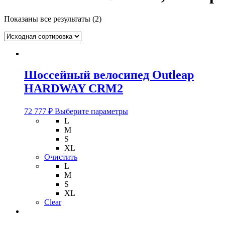
Показаны все результаты (2)
Шоссейный велосипед Outleap
HARDWAY CRM2
Этот
72 777
₽
Выберите параметры
товар
L
имеет
M
несколько
S
вариаций.
XL
Опции
Очистить
можно
L
выбрать
M
на
S
странице
XL
товара.
Clear