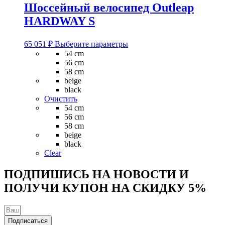
Шоссейный велосипед Outleap
HARDWAY S
Этот
65 051
₽
Выберите параметры
товар
54 cm
имеет
56 cm
несколько
58 cm
вариаций.
beige
Опции
black
можно
Очистить
выбрать
54 cm
на
56 cm
странице
58 cm
товара.
beige
black
Clear
ПОДПИШИСЬ НА НОВОСТИ И
ПОЛУЧИ КУПОН НА
СКИДКУ 5%
Подписаться