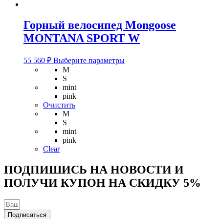
Горный велосипед Mongoose
MONTANA SPORT W
Этот
55 560
₽
Выберите параметры
товар
M
имеет
S
несколько
mint
вариаций.
pink
Опции
Очистить
можно
M
выбрать
S
на
mint
странице
pink
товара.
Clear
ПОДПИШИСЬ НА НОВОСТИ И
ПОЛУЧИ КУПОН НА
СКИДКУ 5%
Подписаться