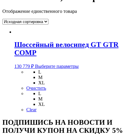
Отображение единственного товара
Шоссейный велосипед GT GTR
COMP
Этот
130 779
₽
Выберите параметры
товар
L
имеет
M
несколько
XL
вариаций.
Очистить
Опции
L
можно
M
выбрать
XL
на
Clear
странице
товара.
ПОДПИШИСЬ НА НОВОСТИ И
ПОЛУЧИ КУПОН НА
СКИДКУ 5%