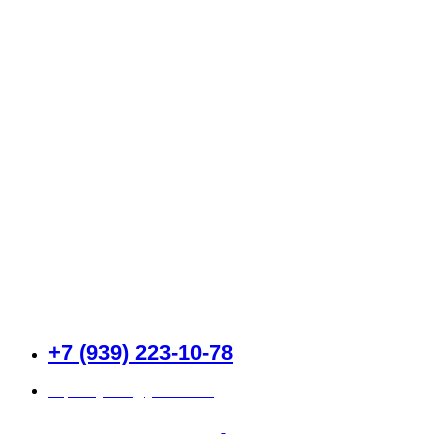
Каталог
О компании
Доставка и оплата
Контакты
+7 (939) 223-10-78
superklyuha@yandex.ru