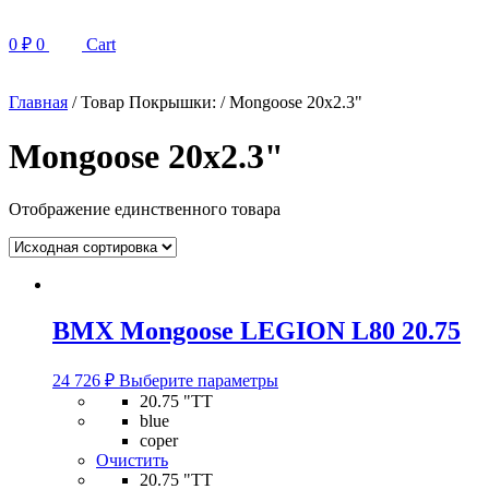
0
₽
0
Cart
Главная
/ Товар Покрышки: / Mongoose 20x2.3"
Mongoose 20x2.3"
Отображение единственного товара
BMX Mongoose LEGION L80 20.75
Этот
24 726
₽
Выберите параметры
товар
20.75 "TT
имеет
blue
несколько
coper
вариаций.
Очистить
Опции
20.75 "TT