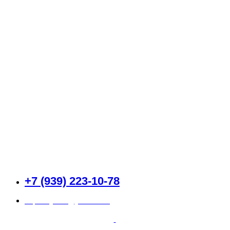
Каталог
О компании
Доставка и оплата
Контакты
+7 (939) 223-10-78
superklyuha@yandex.ru