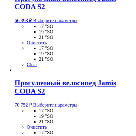
CODA S2
Этот
66 398
₽
Выберите параметры
товар
17 "SO
имеет
19 "SO
несколько
21 "SO
вариаций.
Очистить
Опции
17 "SO
можно
19 "SO
выбрать
21 "SO
на
Clear
странице
товара.
Прогулочный велосипед Jamis
CODA S2
Этот
70 752
₽
Выберите параметры
товар
17 "SO
имеет
19 "SO
несколько
21 "SO
вариаций.
Очистить
Опции
17 "SO