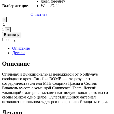
green fore/grey
Выберите цвет
White/Gold
Очистить
Quantity
-
1
+
В корзину
Loading...
Описание
Детали
Описание
Стильная и функциональная велоджерси от Northwave
свободного кроя. Линейка BOMB — это результат
сотрудничества легенд МТБ Седрика Грасиа и Сесиль
Раванель вместе с командой Commencal Team. Легкий
«дышащий» материал заставит вас почувствовать, что вы со
своим байком одно целое. Супертянущийся материал
позволяет использовать джерси поверх вашей защиты торса.
Детали