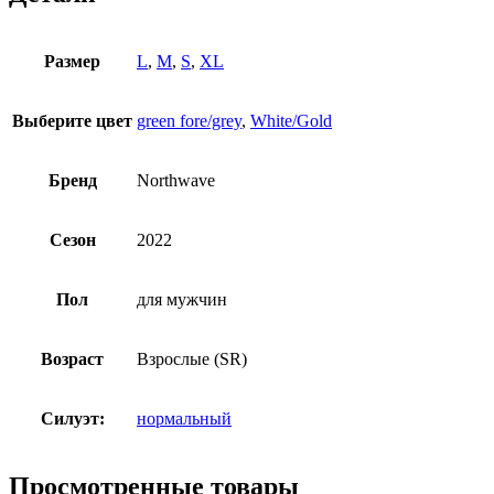
Размер
L
,
M
,
S
,
XL
Выберите цвет
green fore/grey
,
White/Gold
Бренд
Northwave
Сезон
2022
Пол
для мужчин
Возраст
Взрослые (SR)
Силуэт:
нормальный
Просмотренные товары