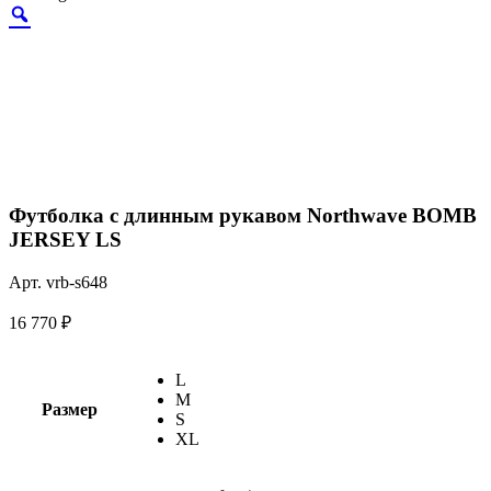
Футболка с длинным рукавом Northwave BOMB
JERSEY LS
Арт. vrb-s648
16 770
₽
L
M
Размер
S
XL