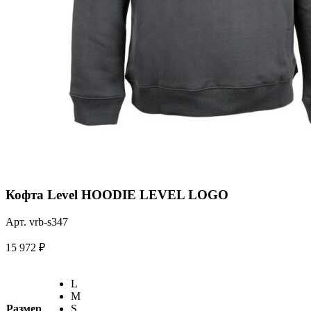
Кофта Level HOODIE LEVEL LOGO
Арт. vrb-s347
15 972
₽
L
M
Размер
S