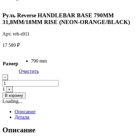
Руль Reverse HANDLEBAR BASE 790MM
31,8MM/18MM RISE (NEON-ORANGE/BLACK)
Арт. vrb-s911
17 589
₽
790 mm
Размер
Очистить
Quantity
-
1
+
В корзину
Loading...
Описание
Детали
Описание