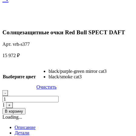
Солнцезащитные очки Red Bull SPECT DAFT
Арт. vrb-s377
15 972
₽
black/purple-green mirror cat3
Выберите цвет
black/smoke cat3
Очистить
Quantity
-
1
+
В корзину
Loading...
Описание
Детали