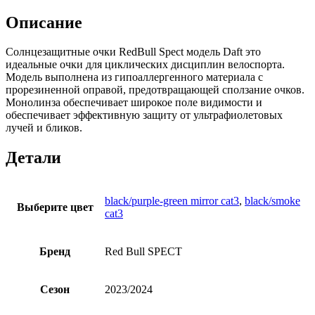
Описание
Солнцезащитные очки RedBull Spect модель Daft это
идеальные очки для циклических дисциплин велоспорта.
Модель выполнена из гипоаллергенного материала с
прорезиненной оправой, предотвращающей сползание очков.
Монолинза обеспечивает широкое поле видимости и
обеспечивает эффективную защиту от ультрафиолетовых
лучей и бликов.
Детали
black/purple-green mirror cat3
,
black/smoke
Выберите цвет
cat3
Бренд
Red Bull SPECT
Сезон
2023/2024