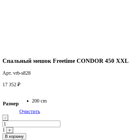
Спальный мешок Freetime CONDOR 450 XXL
Арт. vrb-s828
17 352
₽
200 cm
Размер
Очистить
Quantity
-
1
+
В корзину