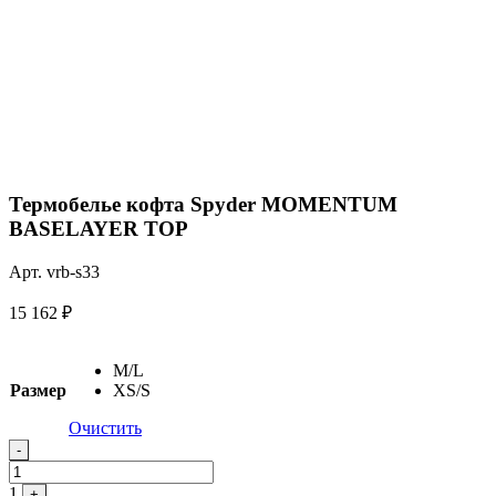
Термобелье кофта Spyder MOMENTUM
BASELAYER TOP
Арт. vrb-s33
15 162
₽
M/L
Размер
XS/S
Очистить
Quantity
-
1
+