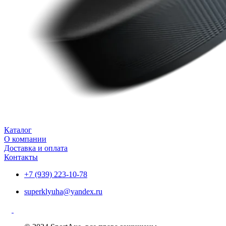
Каталог
О компании
Доставка и оплата
Контакты
+7 (939) 223-10-78
superklyuha@yandex.ru