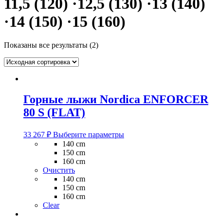
11,5 (120) ·12,5 (130) ·13 (140)
·14 (150) ·15 (160)
Показаны все результаты (2)
Горные лыжи Nordica ENFORCER
80 S (FLAT)
Этот
33 267
₽
Выберите параметры
товар
140 cm
имеет
150 cm
несколько
160 cm
вариаций.
Очистить
Опции
140 cm
можно
150 cm
выбрать
160 cm
на
Clear
странице