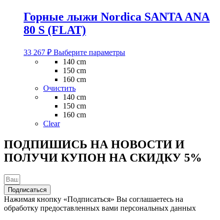
товара.
Горные лыжи Nordica SANTA ANA
80 S (FLAT)
Этот
33 267
₽
Выберите параметры
товар
140 cm
имеет
150 cm
несколько
160 cm
вариаций.
Очистить
Опции
140 cm
можно
150 cm
выбрать
160 cm
на
Clear
странице
товара.
ПОДПИШИСЬ НА НОВОСТИ И
ПОЛУЧИ КУПОН НА
СКИДКУ 5%
Подписаться
Нажимая кнопку «Подписаться» Вы соглашаетесь на
обработку предоставленных вами персональных данных