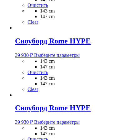
несколько
Очистить
вариаций.
143 cm
Опции
147 cm
можно
Clear
выбрать
на
странице
Сноуборд Rome HYPE
товара.
Этот
39 930
₽
Выберите параметры
товар
143 cm
имеет
147 cm
несколько
Очистить
вариаций.
143 cm
Опции
147 cm
можно
Clear
выбрать
на
странице
Сноуборд Rome HYPE
товара.
Этот
39 930
₽
Выберите параметры
товар
143 cm
имеет
147 cm
несколько
Очистить