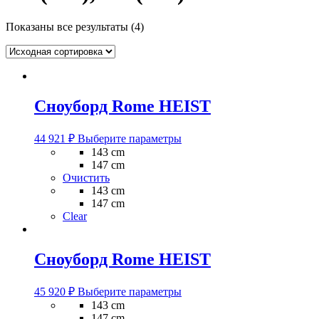
Показаны все результаты (4)
Сноуборд Rome HEIST
Этот
44 921
₽
Выберите параметры
товар
143 cm
имеет
147 cm
несколько
Очистить
вариаций.
143 cm
Опции
147 cm
можно
Clear
выбрать
на
странице
Сноуборд Rome HEIST
товара.
Этот
45 920
₽
Выберите параметры
товар
143 cm
имеет
147 cm