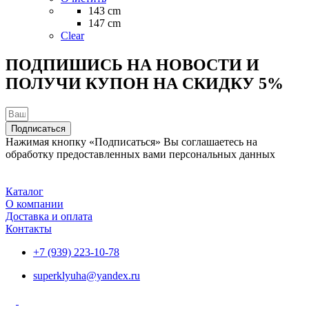
вариаций.
143 cm
Опции
147 cm
можно
Clear
выбрать
на
ПОДПИШИСЬ НА НОВОСТИ И
странице
ПОЛУЧИ КУПОН НА
СКИДКУ 5%
товара.
Подписаться
Нажимая кнопку «Подписаться» Вы соглашаетесь на
обработку предоставленных вами персональных данных
Каталог
О компании
Доставка и оплата
Контакты
+7 (939) 223-10-78
superklyuha@yandex.ru