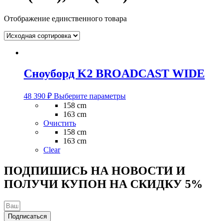
Отображение единственного товара
Сноуборд K2 BROADCAST WIDE
Этот
48 390
₽
Выберите параметры
товар
158 cm
имеет
163 cm
несколько
Очистить
вариаций.
158 cm
Опции
163 cm
можно
Clear
выбрать
на
ПОДПИШИСЬ НА НОВОСТИ И
странице
ПОЛУЧИ КУПОН НА
СКИДКУ 5%
товара.
Подписаться