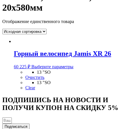
20x580мм
Отображение единственного товара
Горный велосипед Jamis XR 26
Этот
60 225
₽
Выберите параметры
товар
13 "SO
имеет
Очистить
несколько
13 "SO
вариаций.
Clear
Опции
можно
ПОДПИШИСЬ НА НОВОСТИ И
выбрать
ПОЛУЧИ КУПОН НА
СКИДКУ 5%
на
странице
товара.
Подписаться