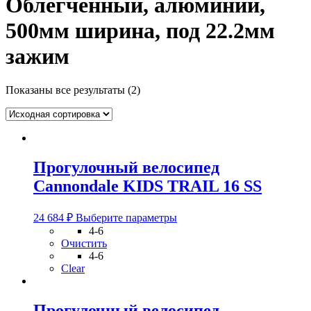
Облегченный, алюминий,
500мм ширина, под 22.2мм
зажим
Показаны все результаты (2)
Прогулочный велосипед
Cannondale KIDS TRAIL 16 SS
Этот
24 684
₽
Выберите параметры
товар
4-6
имеет
Очистить
несколько
4-6
вариаций.
Clear
Опции
можно
выбрать
Прогулочный велосипед