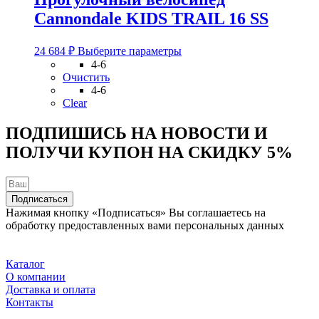
на
Cannondale KIDS TRAIL 16 SS
странице
товара.
Этот
24 684
₽
Выберите параметры
товар
4-6
имеет
Очистить
несколько
4-6
вариаций.
Clear
Опции
можно
ПОДПИШИСЬ НА НОВОСТИ И
выбрать
ПОЛУЧИ КУПОН НА
СКИДКУ 5%
на
странице
товара.
Подписаться
Нажимая кнопку «Подписаться» Вы соглашаетесь на
обработку предоставленных вами персональных данных
Каталог
О компании
Доставка и оплата
Контакты