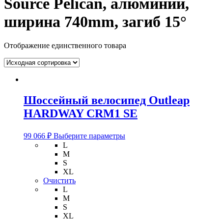
Source Pelican, алюминий,
ширина 740mm, загиб 15°
Отображение единственного товара
Шоссейный велосипед Outleap
HARDWAY CRM1 SE
Этот
99 066
₽
Выберите параметры
товар
L
имеет
M
несколько
S
вариаций.
XL
Опции
Очистить
можно
L
выбрать
M
на
S
странице
XL