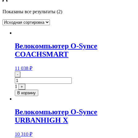
Показаны все результаты (2)
Велокомпьютер O-Synce
COACHSMART
11 038
₽
Quantity
-
1
+
В корзину
Велокомпьютер O-Synce
URBANHIGH X
10 310
₽