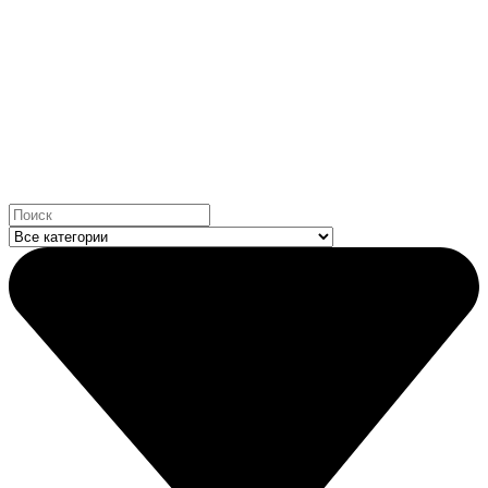
Search
...