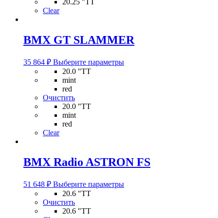
20.25 "TT
вариаций.
Clear
Опции
можно
выбрать
BMX GT SLAMMER
на
странице
Этот
товара.
35 864
₽
Выберите параметры
товар
20.0 "TT
имеет
mint
несколько
red
вариаций.
Очистить
Опции
20.0 "TT
можно
mint
выбрать
red
на
Clear
странице
товара.
BMX Radio ASTRON FS
Этот
51 648
₽
Выберите параметры
товар
20.6 "TT
имеет
Очистить
несколько
20.6 "TT
вариаций.