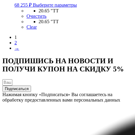
Этот
товара.
68 255
₽
Выберите параметры
товар
20.65 "TT
имеет
Очистить
несколько
20.65 "TT
вариаций.
Clear
Опции
можно
1
выбрать
2
на
→
странице
товара.
ПОДПИШИСЬ НА НОВОСТИ И
ПОЛУЧИ КУПОН НА
СКИДКУ 5%
Подписаться
Нажимая кнопку «Подписаться» Вы соглашаетесь на
обработку предоставленных вами персональных данных