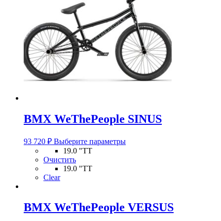
BMX WeThePeople SINUS
Этот
93 720
₽
Выберите параметры
товар
19.0 "TT
имеет
Очистить
несколько
19.0 "TT
вариаций.
Clear
Опции
можно
выбрать
BMX WeThePeople VERSUS
на
странице