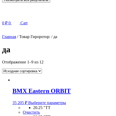
0
₽
0
Cart
Главная
/ Товар Гироротор: / да
да
Отображение 1–9 из 12
BMX Eastern ORBIT
Этот
35 205
₽
Выберите параметры
товар
20.25 "TT
имеет
Очистить
несколько