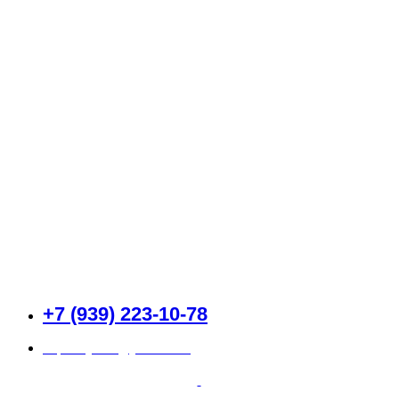
Каталог
О компании
Доставка и оплата
Контакты
+7 (939) 223-10-78
superklyuha@yandex.ru