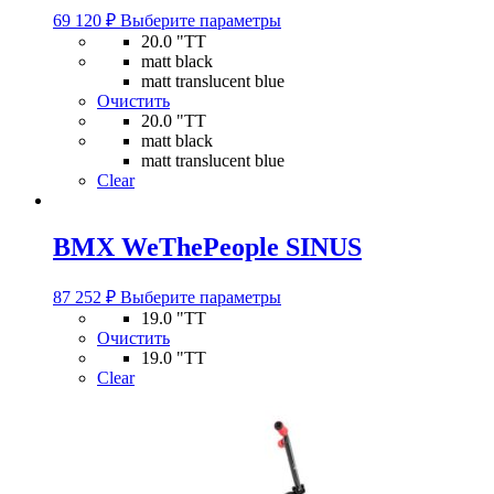
Этот
товара.
69 120
₽
Выберите параметры
товар
20.0 "TT
имеет
matt black
несколько
matt translucent blue
вариаций.
Очистить
Опции
20.0 "TT
можно
matt black
выбрать
matt translucent blue
на
Clear
странице
товара.
BMX WeThePeople SINUS
Этот
87 252
₽
Выберите параметры
товар
19.0 "TT
имеет
Очистить
несколько
19.0 "TT
вариаций.
Clear
Опции
можно
выбрать
на
странице
товара.