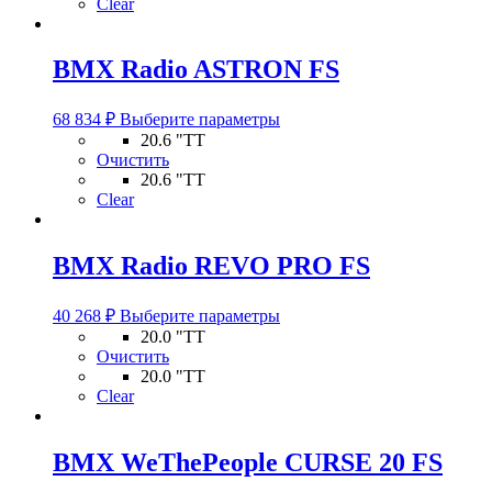
Clear
Опции
можно
выбрать
BMX Radio ASTRON FS
на
странице
Этот
товара.
68 834
₽
Выберите параметры
товар
20.6 "TT
имеет
Очистить
несколько
20.6 "TT
вариаций.
Clear
Опции
можно
выбрать
BMX Radio REVO PRO FS
на
странице
Этот
товара.
40 268
₽
Выберите параметры
товар
20.0 "TT
имеет
Очистить
несколько
20.0 "TT
вариаций.
Clear
Опции
можно
выбрать
BMX WeThePeople CURSE 20 FS
на
странице