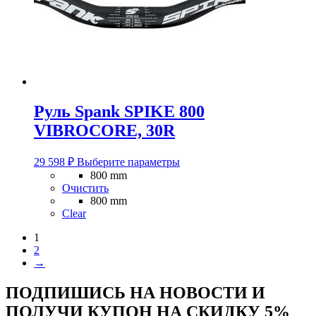
Руль Spank SPIKE 800
VIBROCORE, 30R
Этот
29 598
₽
Выберите параметры
товар
800 mm
имеет
Очистить
несколько
800 mm
вариаций.
Clear
Опции
можно
1
выбрать
2
на
→
странице
товара.
ПОДПИШИСЬ НА НОВОСТИ И
ПОЛУЧИ КУПОН НА
СКИДКУ 5%