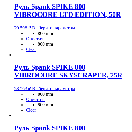
выбрать
Руль Spank SPIKE 800
на
VIBROCORE LTD EDITION, 50R
странице
товара.
Этот
29 598
₽
Выберите параметры
товар
800 mm
имеет
Очистить
несколько
800 mm
вариаций.
Clear
Опции
можно
выбрать
Руль Spank SPIKE 800
на
VIBROCORE SKYSCRAPER, 75R
странице
товара.
Этот
28 563
₽
Выберите параметры
товар
800 mm
имеет
Очистить
несколько
800 mm
вариаций.
Clear
Опции
можно
выбрать
Руль Spank SPIKE 800
на