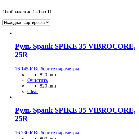
Отображение 1–9 из 11
Руль Spank SPIKE 35 VIBROCORE,
25R
Этот
16 145
₽
Выберите параметры
товар
820 mm
имеет
Очистить
несколько
820 mm
вариаций.
Clear
Опции
можно
выбрать
Руль Spank SPIKE 35 VIBROCORE,
на
25R
странице
товара.
Этот
16 730
₽
Выберите параметры
товар
800 mm