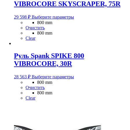
VIBROCORE SKYSCRAPER, 75R
странице
товара.
Этот
29 598
₽
Выберите параметры
товар
800 mm
имеет
Очистить
несколько
800 mm
вариаций.
Clear
Опции
можно
выбрать
Руль Spank SPIKE 800
на
VIBROCORE, 30R
странице
товара.
Этот
28 563
₽
Выберите параметры
товар
800 mm
имеет
Очистить
несколько
800 mm
вариаций.
Clear
Опции
можно
выбрать
на
странице
товара.