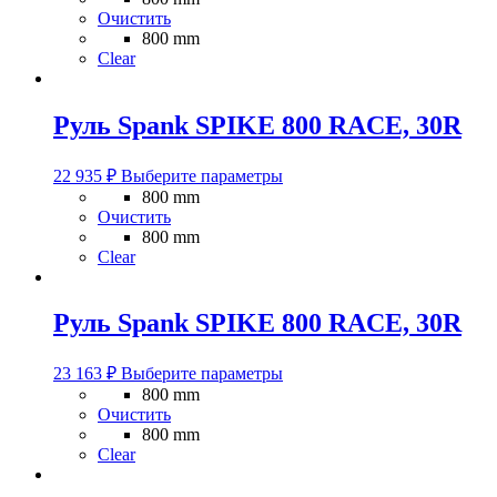
имеет
Очистить
несколько
800 mm
вариаций.
Clear
Опции
можно
выбрать
Руль Spank SPIKE 800 RACE, 30R
на
странице
Этот
товара.
22 935
₽
Выберите параметры
товар
800 mm
имеет
Очистить
несколько
800 mm
вариаций.
Clear
Опции
можно
выбрать
Руль Spank SPIKE 800 RACE, 30R
на
странице
Этот
товара.
23 163
₽
Выберите параметры
товар
800 mm
имеет
Очистить
несколько
800 mm
вариаций.
Clear
Опции
можно