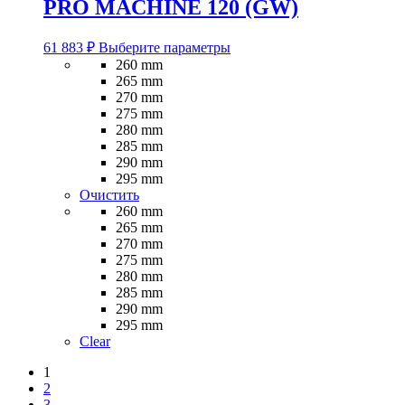
PRO MACHINE 120 (GW)
Этот
61 883
₽
Выберите параметры
товар
260 mm
имеет
265 mm
несколько
270 mm
вариаций.
275 mm
Опции
280 mm
можно
285 mm
выбрать
290 mm
на
295 mm
странице
Очистить
товара.
260 mm
265 mm
270 mm
275 mm
280 mm
285 mm
290 mm
295 mm
Clear
1
2
3