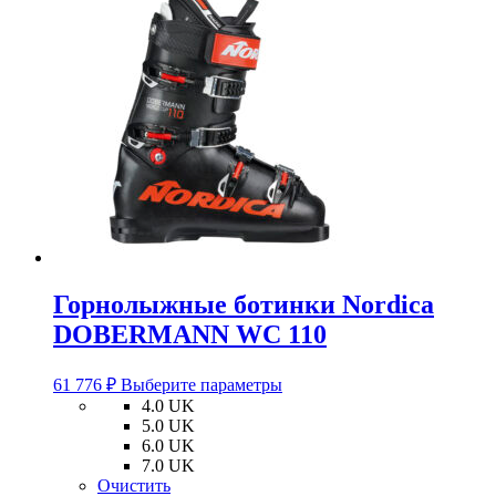
Горнолыжные ботинки Nordica
DOBERMANN WC 110
Этот
61 776
₽
Выберите параметры
товар
4.0 UK
имеет
5.0 UK
несколько
6.0 UK
вариаций.
7.0 UK
Опции
Очистить