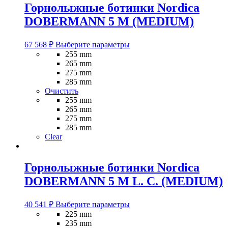
Горнолыжные ботинки Nordica
DOBERMANN 5 M (MEDIUM)
Этот
67 568
₽
Выберите параметры
товар
255 mm
имеет
265 mm
несколько
275 mm
вариаций.
285 mm
Опции
Очистить
можно
255 mm
выбрать
265 mm
на
275 mm
странице
285 mm
товара.
Clear
Горнолыжные ботинки Nordica
DOBERMANN 5 M L. C. (MEDIUM)
Этот
40 541
₽
Выберите параметры
товар
225 mm
имеет
235 mm