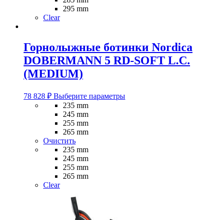
странице
295 mm
товара.
Clear
Горнолыжные ботинки Nordica
DOBERMANN 5 RD-SOFT L.C.
(MEDIUM)
Этот
78 828
₽
Выберите параметры
товар
235 mm
имеет
245 mm
несколько
255 mm
вариаций.
265 mm
Опции
Очистить
можно
235 mm
выбрать
245 mm
на
255 mm
странице
265 mm
товара.
Clear