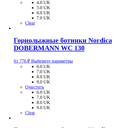
можно
4.0 UK
выбрать
5.0 UK
на
6.0 UK
странице
7.0 UK
товара.
Clear
Горнолыжные ботинки Nordica
DOBERMANN WC 130
Этот
61 776
₽
Выберите параметры
товар
6.0 UK
имеет
7.0 UK
несколько
8.0 UK
вариаций.
9.0 UK
Опции
Очистить
можно
6.0 UK
выбрать
7.0 UK
на
8.0 UK
странице
9.0 UK
товара.
Clear