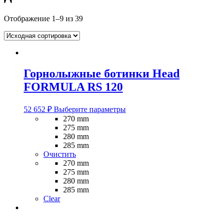
Отображение 1–9 из 39
Горнолыжные ботинки Head
FORMULA RS 120
Этот
52 652
₽
Выберите параметры
товар
270 mm
имеет
275 mm
несколько
280 mm
вариаций.
285 mm
Опции
Очистить
можно
270 mm
выбрать
275 mm
на
280 mm
странице
285 mm
товара.
Clear