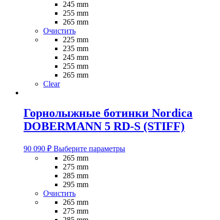
несколько
245 mm
вариаций.
255 mm
Опции
265 mm
можно
Очистить
выбрать
225 mm
на
235 mm
странице
245 mm
товара.
255 mm
265 mm
Clear
Горнолыжные ботинки Nordica
DOBERMANN 5 RD-S (STIFF)
Этот
90 090
₽
Выберите параметры
товар
265 mm
имеет
275 mm
несколько
285 mm
вариаций.
295 mm
Опции
Очистить
можно
265 mm
выбрать
275 mm
на
285 mm