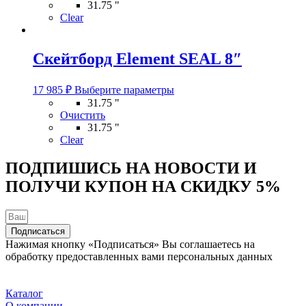
несколько
31.75 "
вариаций.
Clear
Опции
можно
выбрать
Скейтборд Element SEAL 8″
на
странице
Этот
товара.
17 985
₽
Выберите параметры
товар
31.75 "
имеет
Очистить
несколько
31.75 "
вариаций.
Clear
Опции
можно
ПОДПИШИСЬ НА НОВОСТИ И
выбрать
ПОЛУЧИ КУПОН НА
СКИДКУ 5%
на
странице
товара.
Подписаться
Нажимая кнопку «Подписаться» Вы соглашаетесь на
обработку предоставленных вами персональных данных
Каталог
О компании