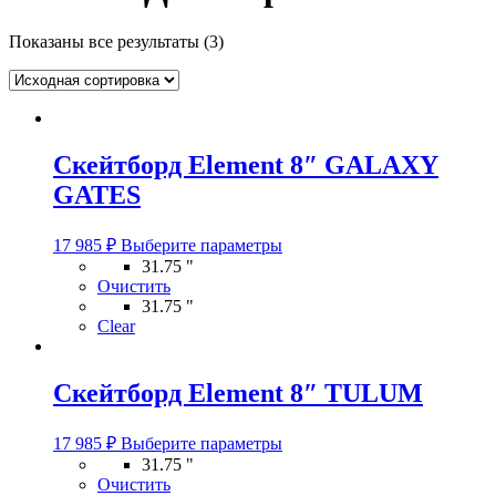
Показаны все результаты (3)
Скейтборд Element 8″ GALAXY
GATES
Этот
17 985
₽
Выберите параметры
товар
31.75 "
имеет
Очистить
несколько
31.75 "
вариаций.
Clear
Опции
можно
выбрать
Скейтборд Element 8″ TULUM
на
странице
Этот
товара.
17 985
₽
Выберите параметры
товар
31.75 "
имеет
Очистить