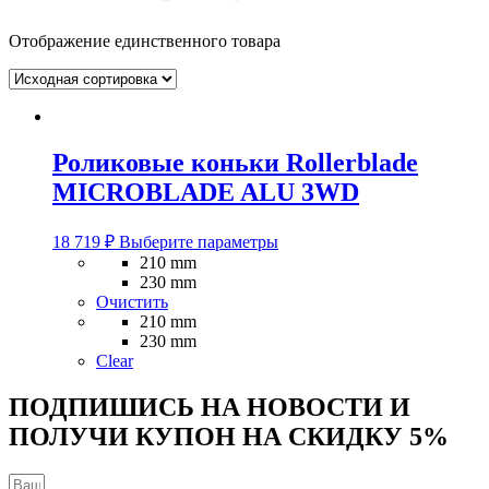
Отображение единственного товара
Роликовые коньки Rollerblade
MICROBLADE ALU 3WD
Этот
18 719
₽
Выберите параметры
товар
210 mm
имеет
230 mm
несколько
Очистить
вариаций.
210 mm
Опции
230 mm
можно
Clear
выбрать
на
ПОДПИШИСЬ НА НОВОСТИ И
странице
ПОЛУЧИ КУПОН НА
СКИДКУ 5%
товара.