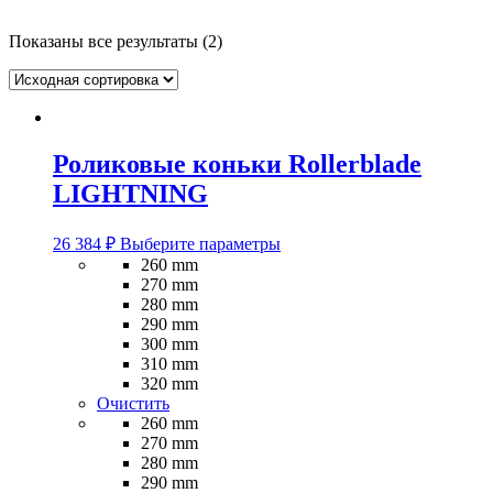
Показаны все результаты (2)
Роликовые коньки Rollerblade
LIGHTNING
Этот
26 384
₽
Выберите параметры
товар
260 mm
имеет
270 mm
несколько
280 mm
вариаций.
290 mm
Опции
300 mm
можно
310 mm
выбрать
320 mm
на
Очистить
странице
260 mm
товара.
270 mm
280 mm
290 mm