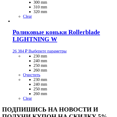
300 mm
310 mm
320 mm
Clear
Роликовые коньки Rollerblade
LIGHTNING W
Этот
26 384
₽
Выберите параметры
товар
230 mm
имеет
240 mm
несколько
250 mm
вариаций.
260 mm
Опции
Очистить
можно
230 mm
выбрать
240 mm
на
250 mm
странице
260 mm
товара.
Clear
ПОДПИШИСЬ НА НОВОСТИ И
ПОЛУЧИ КУПОН НА
СКИДКУ 5%