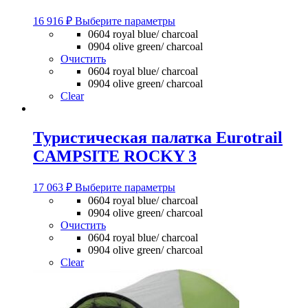
Этот
16 916
₽
Выберите параметры
товар
0604 royal blue/ charcoal
имеет
0904 olive green/ charcoal
несколько
Очистить
вариаций.
0604 royal blue/ charcoal
Опции
0904 olive green/ charcoal
можно
Clear
выбрать
на
странице
Туристическая палатка Eurotrail
товара.
CAMPSITE ROCKY 3
Этот
17 063
₽
Выберите параметры
товар
0604 royal blue/ charcoal
имеет
0904 olive green/ charcoal
несколько
Очистить
вариаций.
0604 royal blue/ charcoal
Опции
0904 olive green/ charcoal
можно
Clear
выбрать
на
странице