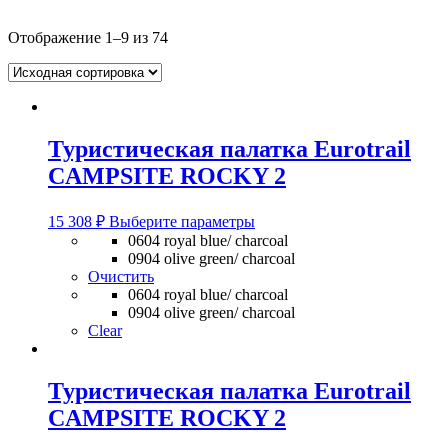
Отображение 1–9 из 74
Туристическая палатка Eurotrail
CAMPSITE ROCKY 2
Этот
15 308
₽
Выберите параметры
товар
0604 royal blue/ charcoal
имеет
0904 olive green/ charcoal
несколько
Очистить
вариаций.
0604 royal blue/ charcoal
Опции
0904 olive green/ charcoal
можно
Clear
выбрать
на
странице
Туристическая палатка Eurotrail
товара.
CAMPSITE ROCKY 2