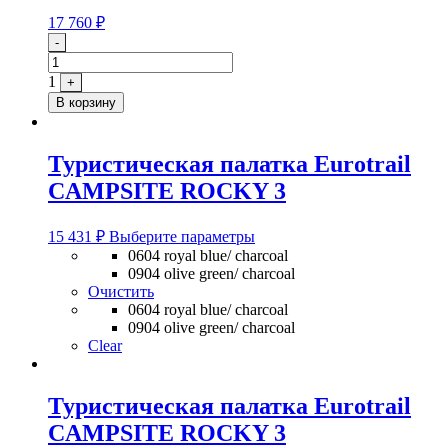
17 760
₽
Quantity
-
1
+
В корзину
Туристическая палатка Eurotrail
CAMPSITE ROCKY 3
Этот
15 431
₽
Выберите параметры
товар
0604 royal blue/ charcoal
имеет
0904 olive green/ charcoal
несколько
Очистить
вариаций.
0604 royal blue/ charcoal
Опции
0904 olive green/ charcoal
можно
Clear
выбрать
на
странице
Туристическая палатка Eurotrail
товара.
CAMPSITE ROCKY 3