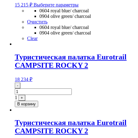
Этот
15 215
₽
Выберите параметры
товар
0604 royal blue/ charcoal
имеет
0904 olive green/ charcoal
несколько
Очистить
вариаций.
0604 royal blue/ charcoal
Опции
0904 olive green/ charcoal
можно
Clear
выбрать
на
странице
Туристическая палатка Eurotrail
товара.
CAMPSITE ROCKY 2
18 234
₽
Quantity
-
1
+
В корзину
Туристическая палатка Eurotrail
CAMPSITE ROCKY 2