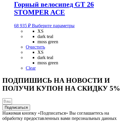
Горный велосипед GT 26
STOMPER ACE
Этот
68 935
₽
Выберите параметры
товар
XS
имеет
dark teal
несколько
moss green
вариаций.
Очистить
Опции
XS
можно
dark teal
выбрать
moss green
на
Clear
странице
товара.
ПОДПИШИСЬ НА НОВОСТИ И
ПОЛУЧИ КУПОН НА
СКИДКУ 5%
Подписаться
Нажимая кнопку «Подписаться» Вы соглашаетесь на
обработку предоставленных вами персональных данных