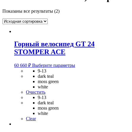
Показаны все результаты (2)
Горный велосипед GT 24
STOMPER ACE
Этот
60 660
₽
Выберите параметры
товар
9-13
имеет
dark teal
несколько
moss green
вариаций.
white
Опции
Очистить
можно
9-13
выбрать
dark teal
на
moss green
странице
white
товара.
Clear