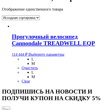
Отображение единственного товара
Прогулочный велосипед
Cannondale TREADWELL EQP
Этот
114 444
₽
Выберите параметры
товар
L
имеет
M
несколько
Очистить
вариаций.
L
Опции
M
можно
Clear
выбрать
на
ПОДПИШИСЬ НА НОВОСТИ И
странице
ПОЛУЧИ КУПОН НА
СКИДКУ 5%
товара.