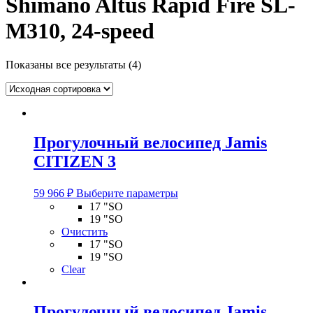
Shimano Altus Rapid Fire SL-
M310, 24-speed
Показаны все результаты (4)
Прогулочный велосипед Jamis
CITIZEN 3
Этот
59 966
₽
Выберите параметры
товар
17 "SO
имеет
19 "SO
несколько
Очистить
вариаций.
17 "SO
Опции
19 "SO
можно
Clear
выбрать
на
странице
Прогулочный велосипед Jamis