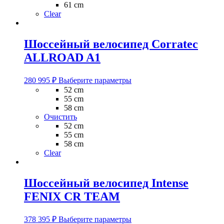
61 cm
Clear
Шоссейный велосипед Corratec
ALLROAD A1
Этот
280 995
₽
Выберите параметры
товар
52 cm
имеет
55 cm
несколько
58 cm
вариаций.
Очистить
Опции
52 cm
можно
55 cm
выбрать
58 cm
на
Clear
странице
товара.
Шоссейный велосипед Intense
FENIX CR TEAM
Этот
378 395
₽
Выберите параметры