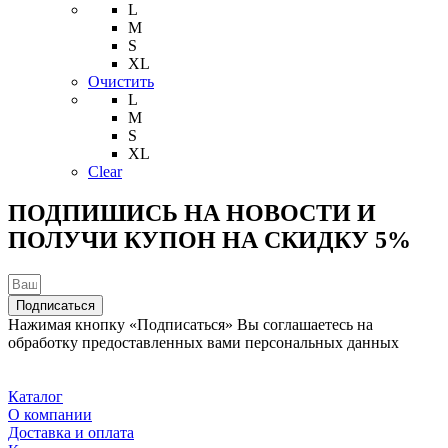
товар
L
имеет
M
несколько
S
вариаций.
XL
Опции
Очистить
можно
L
выбрать
M
на
S
странице
XL
товара.
Clear
ПОДПИШИСЬ НА НОВОСТИ И
ПОЛУЧИ КУПОН НА
СКИДКУ 5%
Подписаться
Нажимая кнопку «Подписаться» Вы соглашаетесь на
обработку предоставленных вами персональных данных
Каталог
О компании
Доставка и оплата