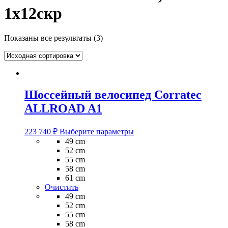
1x12скр
Показаны все результаты (3)
Шоссейный велосипед Corratec
ALLROAD A1
Этот
223 740
₽
Выберите параметры
товар
49 cm
имеет
52 cm
несколько
55 cm
вариаций.
58 cm
Опции
61 cm
можно
Очистить
выбрать
49 cm
на
52 cm
странице
55 cm
товара.
58 cm