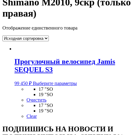
Shimano M2010, 9скр (только
правая)
Отображение единственного товара
Прогулочный велосипед Jamis
SEQUEL S3
Этот
99 450
₽
Выберите параметры
товар
17 "SO
имеет
19 "SO
несколько
Очистить
вариаций.
17 "SO
Опции
19 "SO
можно
Clear
выбрать
на
ПОДПИШИСЬ НА НОВОСТИ И
странице