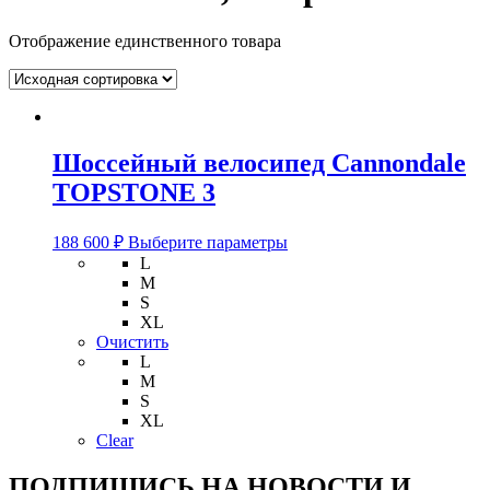
Отображение единственного товара
Шоссейный велосипед Cannondale
TOPSTONE 3
Этот
188 600
₽
Выберите параметры
товар
L
имеет
M
несколько
S
вариаций.
XL
Опции
Очистить
можно
L
выбрать
M
на
S
странице
XL
товара.
Clear
ПОДПИШИСЬ НА НОВОСТИ И