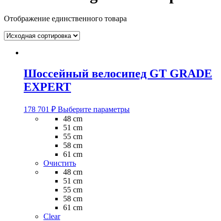
Отображение единственного товара
Шоссейный велосипед GT GRADE
EXPERT
Этот
178 701
₽
Выберите параметры
товар
48 cm
имеет
51 cm
несколько
55 cm
вариаций.
58 cm
Опции
61 cm
можно
Очистить
выбрать
48 cm
на
51 cm
странице
55 cm
товара.
58 cm
61 cm
Clear