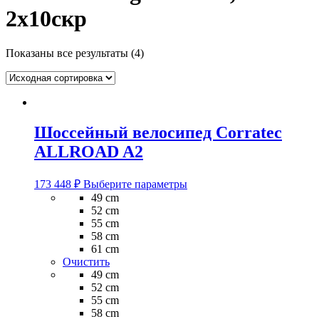
2x10скр
Показаны все результаты (4)
Шоссейный велосипед Corratec
ALLROAD A2
Этот
173 448
₽
Выберите параметры
товар
49 cm
имеет
52 cm
несколько
55 cm
вариаций.
58 cm
Опции
61 cm
можно
Очистить
выбрать
49 cm
на
52 cm
странице
55 cm
товара.
58 cm