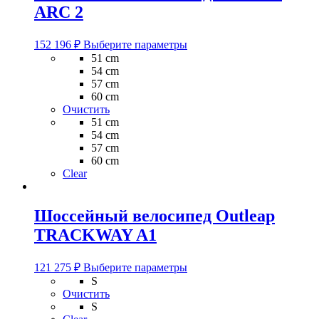
ARC 2
Этот
152 196
₽
Выберите параметры
товар
51 cm
имеет
54 cm
несколько
57 cm
вариаций.
60 cm
Опции
Очистить
можно
51 cm
выбрать
54 cm
на
57 cm
странице
60 cm
товара.
Clear
Шоссейный велосипед Outleap
TRACKWAY A1
Этот
121 275
₽
Выберите параметры
товар
S
имеет
Очистить
несколько
S
вариаций.