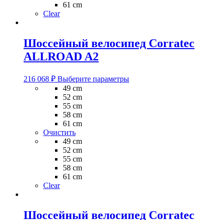
61 cm
Clear
Шоссейный велосипед Corratec
ALLROAD A2
Этот
216 068
₽
Выберите параметры
товар
49 cm
имеет
52 cm
несколько
55 cm
вариаций.
58 cm
Опции
61 cm
можно
Очистить
выбрать
49 cm
на
52 cm
странице
55 cm
товара.
58 cm
61 cm
Clear
Шоссейный велосипед Corratec