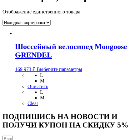
Отображение единственного товара
Шоссейный велосипед Mongoose
GRENDEL
Этот
169 973
₽
Выберите параметры
товар
L
имеет
M
несколько
Очистить
вариаций.
L
Опции
M
можно
Clear
выбрать
на
ПОДПИШИСЬ НА НОВОСТИ И
странице
ПОЛУЧИ КУПОН НА
СКИДКУ 5%
товара.