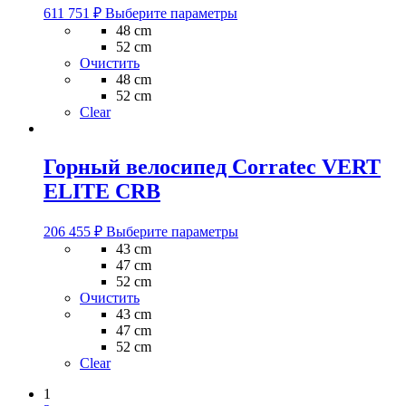
Этот
611 751
₽
Выберите параметры
товар
48 cm
имеет
52 cm
несколько
Очистить
вариаций.
48 cm
Опции
52 cm
можно
Clear
выбрать
на
странице
Горный велосипед Corratec VERT
товара.
ELITE CRB
Этот
206 455
₽
Выберите параметры
товар
43 cm
имеет
47 cm
несколько
52 cm
вариаций.
Очистить
Опции
43 cm
можно
47 cm
выбрать
52 cm
на
Clear
странице
товара.
1