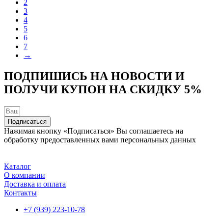
2
3
4
5
6
7
→
ПОДПИШИСЬ НА НОВОСТИ И
ПОЛУЧИ КУПОН НА
СКИДКУ 5%
Подписаться
Нажимая кнопку «Подписаться» Вы соглашаетесь на
обработку предоставленных вами персональных данных
Каталог
О компании
Доставка и оплата
Контакты
+7 (939) 223-10-78