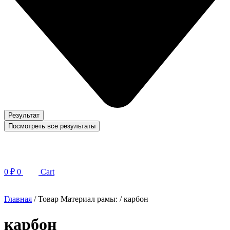
Результат
Посмотреть все результаты
0
₽
0
Cart
Главная
/ Товар Материал рамы: / карбон
карбон