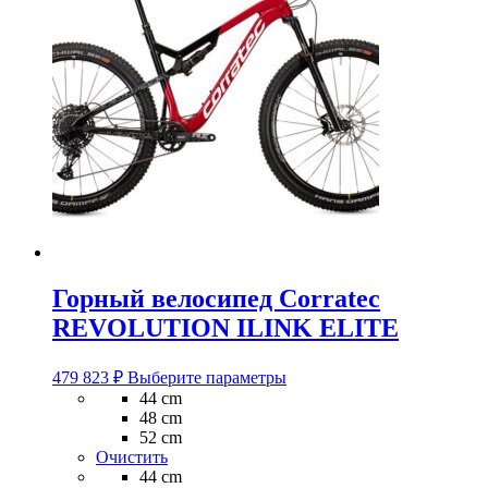
Горный велосипед Corratec
REVOLUTION ILINK ELITE
Этот
479 823
₽
Выберите параметры
товар
44 cm
имеет
48 cm
несколько
52 cm
вариаций.
Очистить
Опции
44 cm