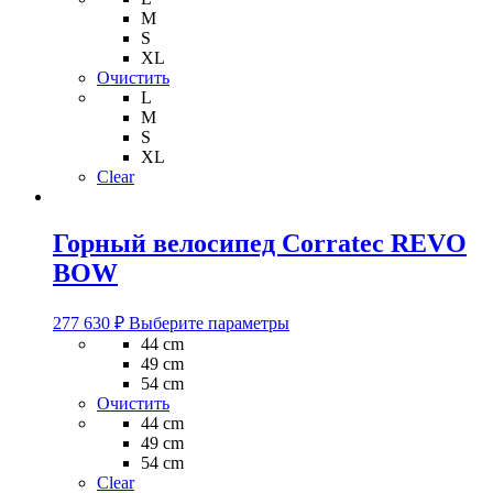
имеет
M
несколько
S
вариаций.
XL
Опции
Очистить
можно
L
выбрать
M
на
S
странице
XL
товара.
Clear
Горный велосипед Corratec REVO
BOW
Этот
277 630
₽
Выберите параметры
товар
44 cm
имеет
49 cm
несколько
54 cm
вариаций.
Очистить
Опции
44 cm
можно
49 cm
выбрать
54 cm
на
Clear