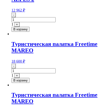
12 962
₽
Quantity
-
1
+
В корзину
Туристическая палатка Freetime
MAREO
18 600
₽
Quantity
-
1
+
В корзину
Туристическая палатка Freetime
MAREO