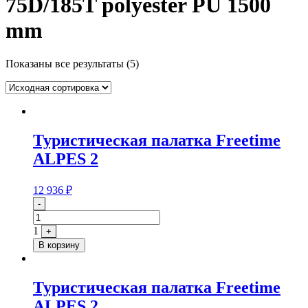
75D/185T polyester PU 1500
mm
Показаны все результаты (5)
Туристическая палатка Freetime
ALPES 2
12 936
₽
Quantity
-
1
+
В корзину
Туристическая палатка Freetime
ALPES 2