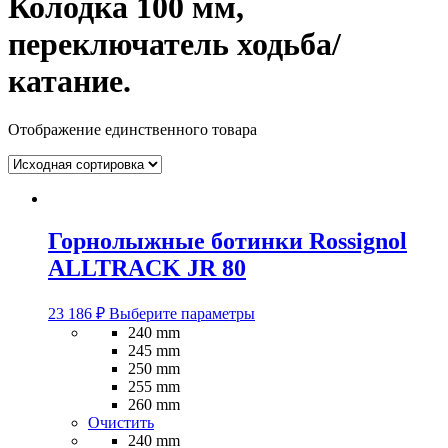
Колодка 100 мм,
переключатель ходьба/
катание.
Отображение единственного товара
Горнолыжные ботинки Rossignol
ALLTRACK JR 80
Этот
23 186
₽
Выберите параметры
товар
240 mm
имеет
245 mm
несколько
250 mm
вариаций.
255 mm
Опции
260 mm
можно
Очистить
выбрать
240 mm