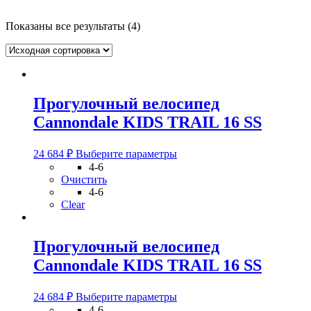
Показаны все результаты (4)
Прогулочный велосипед
Cannondale KIDS TRAIL 16 SS
Этот
24 684
₽
Выберите параметры
товар
4-6
имеет
Очистить
несколько
4-6
вариаций.
Clear
Опции
можно
выбрать
Прогулочный велосипед
на
Cannondale KIDS TRAIL 16 SS
странице
товара.
Этот
24 684
₽
Выберите параметры
товар
4-6