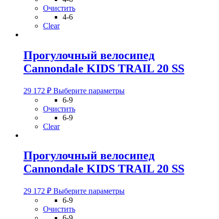
имеет
Очистить
несколько
4-6
вариаций.
Clear
Опции
можно
выбрать
Прогулочный велосипед
на
Cannondale KIDS TRAIL 20 SS
странице
товара.
Этот
29 172
₽
Выберите параметры
товар
6-9
имеет
Очистить
несколько
6-9
вариаций.
Clear
Опции
можно
выбрать
Прогулочный велосипед
на
Cannondale KIDS TRAIL 20 SS
странице
товара.
Этот
29 172
₽
Выберите параметры
товар
6-9
имеет
Очистить
несколько
6-9