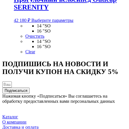
товара.
SERENITY
Этот
42 180
₽
Выберите параметры
товар
14 "SO
имеет
16 "SO
несколько
Очистить
вариаций.
14 "SO
Опции
16 "SO
можно
Clear
выбрать
на
ПОДПИШИСЬ НА НОВОСТИ И
странице
ПОЛУЧИ КУПОН НА
СКИДКУ 5%
товара.
Подписаться
Нажимая кнопку «Подписаться» Вы соглашаетесь на
обработку предоставленных вами персональных данных
Каталог
О компании
Доставка и оплата