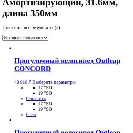
Амортизирующий, 31.6мм,
длина 350мм
Показаны все результаты (2)
Прогулочный велосипед Outleap
CONCORD
Этот
43 910
₽
Выберите параметры
товар
17 "SO
имеет
19 "SO
несколько
Очистить
вариаций.
17 "SO
Опции
19 "SO
можно
Clear
выбрать
на
странице
Прогулочный велосипед Outleap