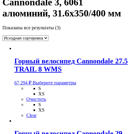
Cannondale 3, 6061
алюминий, 31.6х350/400 мм
Показаны все результаты (3)
Горный велосипед Cannondale 27.5
TRAIL 8 WMS
Этот
67 294
₽
Выберите параметры
товар
S
имеет
XS
несколько
Очистить
вариаций.
S
Опции
XS
можно
Clear
выбрать
на
странице
Горный велосипед Cannondale 29