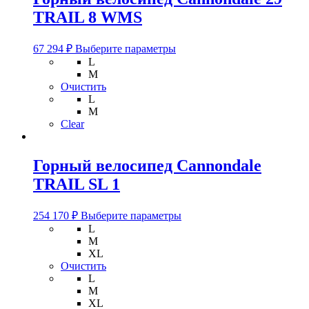
товара.
TRAIL 8 WMS
Этот
67 294
₽
Выберите параметры
товар
L
имеет
M
несколько
Очистить
вариаций.
L
Опции
M
можно
Clear
выбрать
на
странице
Горный велосипед Cannondale
товара.
TRAIL SL 1
Этот
254 170
₽
Выберите параметры
товар
L
имеет
M
несколько
XL
вариаций.
Очистить
Опции
L
можно
M
выбрать
XL