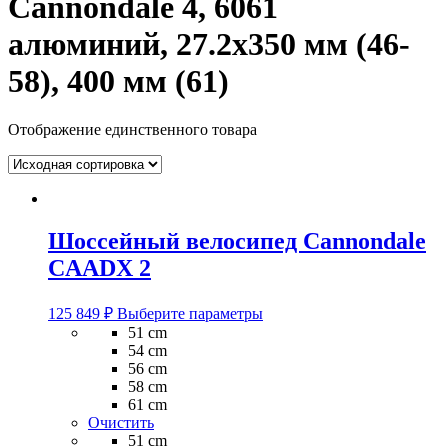
Cannondale 4, 6061
алюминий, 27.2х350 мм (46-
58), 400 мм (61)
Отображение единственного товара
Шоссейный велосипед Cannondale
CAADX 2
Этот
125 849
₽
Выберите параметры
товар
51 cm
имеет
54 cm
несколько
56 cm
вариаций.
58 cm
Опции
61 cm
можно
Очистить
выбрать
51 cm