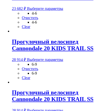
товара.
Этот
23 682
₽
Выберите параметры
товар
4-6
имеет
Очистить
несколько
4-6
вариаций.
Clear
Опции
можно
выбрать
Прогулочный велосипед
на
Cannondale 20 KIDS TRAIL SS
странице
товара.
Этот
28 914
₽
Выберите параметры
товар
6-9
имеет
Очистить
несколько
6-9
вариаций.
Clear
Опции
можно
выбрать
Прогулочный велосипед
на
Cannondale 20 KIDS TRAIL SS
странице
товара.
Этот
28 914
₽
Выберите параметры