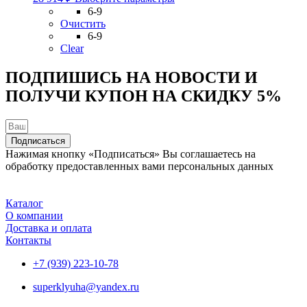
товар
6-9
имеет
Очистить
несколько
6-9
вариаций.
Clear
Опции
можно
ПОДПИШИСЬ НА НОВОСТИ И
выбрать
ПОЛУЧИ КУПОН НА
СКИДКУ 5%
на
странице
товара.
Подписаться
Нажимая кнопку «Подписаться» Вы соглашаетесь на
обработку предоставленных вами персональных данных
Каталог
О компании
Доставка и оплата
Контакты
+7 (939) 223-10-78
superklyuha@yandex.ru