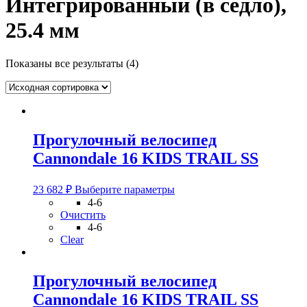
Интегрированный (в седло),
25.4 мм
Показаны все результаты (4)
Прогулочный велосипед
Cannondale 16 KIDS TRAIL SS
Этот
23 682
₽
Выберите параметры
товар
4-6
имеет
Очистить
несколько
4-6
вариаций.
Clear
Опции
можно
выбрать
Прогулочный велосипед
на
Cannondale 16 KIDS TRAIL SS
странице