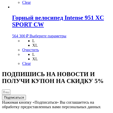
товара.
Clear
Горный велосипед Intense 951 XC
SPORT CW
Этот
564 300
₽
Выберите параметры
товар
L
имеет
XL
несколько
Очистить
вариаций.
L
Опции
XL
можно
Clear
выбрать
на
ПОДПИШИСЬ НА НОВОСТИ И
странице
ПОЛУЧИ КУПОН НА
СКИДКУ 5%
товара.
Подписаться
Нажимая кнопку «Подписаться» Вы соглашаетесь на
обработку предоставленных вами персональных данных