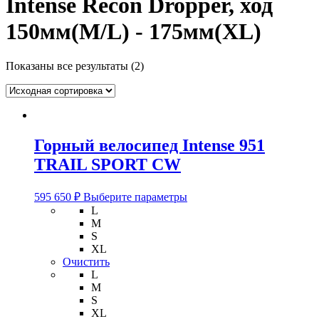
Intense Recon Dropper, ход
150мм(M/L) - 175мм(XL)
Показаны все результаты (2)
Горный велосипед Intense 951
TRAIL SPORT CW
Этот
595 650
₽
Выберите параметры
товар
L
имеет
M
несколько
S
вариаций.
XL
Опции
Очистить
можно
L
выбрать
M
на
S
странице
XL