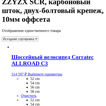
ZZYZX SCR, карбоновый
шток, двух-болтовый крепеж,
10мм оффсета
Отображение единственного товара
Шоссейный велосипед Corratec
ALLROAD C3
Этот
314 597
₽
Выберите параметры
товар
52 cm
имеет
54 cm
несколько
56 cm
вариаций.
58 cm
Опции
Очистить
можно
52 cm
выбрать
54 cm