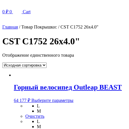
0
₽
0
Cart
Главная
/ Товар Покрышки: / CST C1752 26x4.0"
CST C1752 26x4.0"
Отображение единственного товара
Горный велосипед Outleap BEAST
Этот
64 177
₽
Выберите параметры
товар
L
имеет
M
несколько
Очистить
вариаций.
L
Опции
M