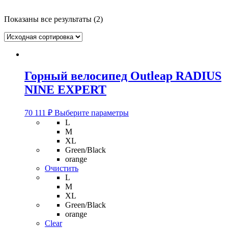
Показаны все результаты (2)
Горный велосипед Outleap RADIUS
NINE EXPERT
Этот
70 111
₽
Выберите параметры
товар
L
имеет
M
несколько
XL
вариаций.
Green/Black
Опции
orange
можно
Очистить
выбрать
L
на
M
странице
XL
товара.
Green/Black
orange
Clear