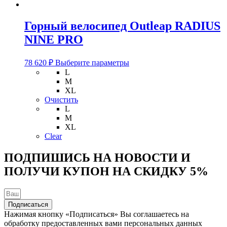
Горный велосипед Outleap RADIUS
NINE PRO
Этот
78 620
₽
Выберите параметры
товар
L
имеет
M
несколько
XL
вариаций.
Очистить
Опции
L
можно
M
выбрать
XL
на
Clear
странице
товара.
ПОДПИШИСЬ НА НОВОСТИ И
ПОЛУЧИ КУПОН НА
СКИДКУ 5%
Подписаться
Нажимая кнопку «Подписаться» Вы соглашаетесь на
обработку предоставленных вами персональных данных