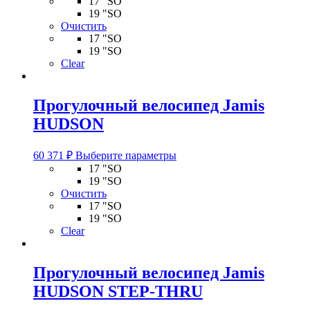
17 "SO
имеет
19 "SO
несколько
Очистить
вариаций.
17 "SO
Опции
19 "SO
можно
Clear
выбрать
на
странице
Прогулочный велосипед Jamis
товара.
HUDSON
Этот
60 371
₽
Выберите параметры
товар
17 "SO
имеет
19 "SO
несколько
Очистить
вариаций.
17 "SO
Опции
19 "SO
можно
Clear
выбрать
на
странице
Прогулочный велосипед Jamis
товара.
HUDSON STEP-THRU