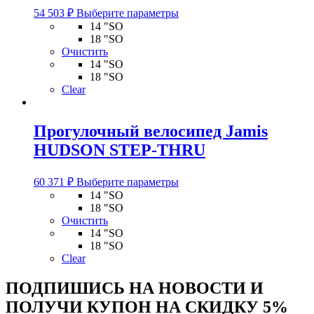
Этот
54 503
₽
Выберите параметры
товар
14 "SO
имеет
18 "SO
несколько
Очистить
вариаций.
14 "SO
Опции
18 "SO
можно
Clear
выбрать
на
странице
Прогулочный велосипед Jamis
товара.
HUDSON STEP-THRU
Этот
60 371
₽
Выберите параметры
товар
14 "SO
имеет
18 "SO
несколько
Очистить
вариаций.
14 "SO
Опции
18 "SO
можно
Clear
выбрать
на
ПОДПИШИСЬ НА НОВОСТИ И
странице
ПОЛУЧИ КУПОН НА
СКИДКУ 5%
товара.